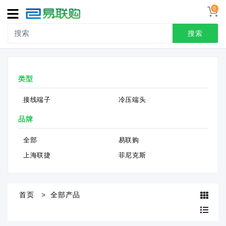
0
导
航
搜索
首页
类型
接线端子
接线端子
冷压端头
冷压端头
品牌
联系我们
全部
易联购
用户中心
上海联捷
菲尼克斯
首页
全部产品