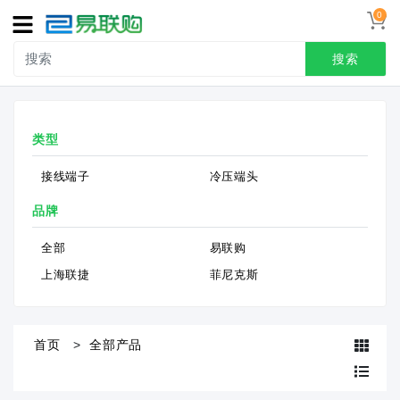
0
导
航
搜索
首页
类型
接线端子
接线端子
冷压端头
冷压端头
品牌
联系我们
全部
易联购
用户中心
上海联捷
菲尼克斯
首页
全部产品