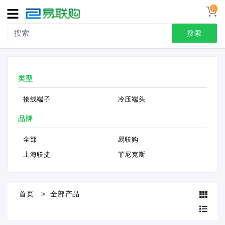
0
导
航
搜索
首页
类型
接线端子
接线端子
冷压端头
冷压端头
品牌
联系我们
全部
易联购
用户中心
上海联捷
菲尼克斯
首页
全部产品