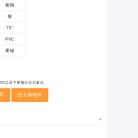
紫铜
银
75°
PVC
雾锡
5:00之后下单预计次日发出
车
进入购物车