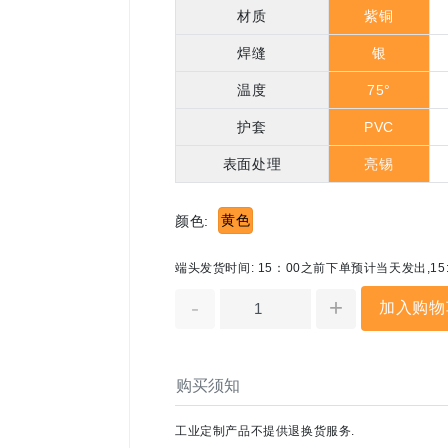
材质
紫铜
焊缝
银
温度
75°
护套
PVC
表面处理
亮锡
黄色
颜色:
端头发货时间: 15：00之前下单预计当天发出,1
-
+
加入购物
购买须知
工业定制产品不提供退换货服务.