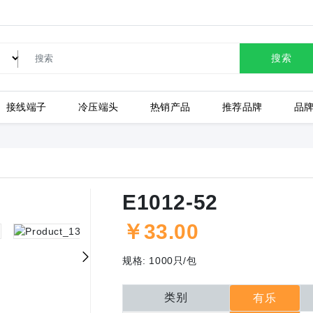
搜索
接线端子
冷压端头
热销产品
推荐品牌
品
LC80-2.54-10P-130-00A
E1012-52
￥
33.00
上海有乐
上
规格:
1000只/包
类别
有乐