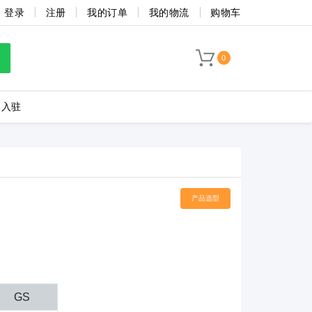
登录
注册
我的订单
我的物流
购物车
0
牌入驻
LC8-3.5-4P-130-00A
产品选型
海联捷
菲尼克斯
GS