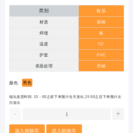
类别
有乐
材质
紫铜
焊缝
银
温度
75°
护套
PVC
表面处理
亮锡
黑色
颜色:
端头发货时间: 15：00之前下单预计当天发出,15:00之后下单预计次
日发出
-
+
加入购物车
进入购物车