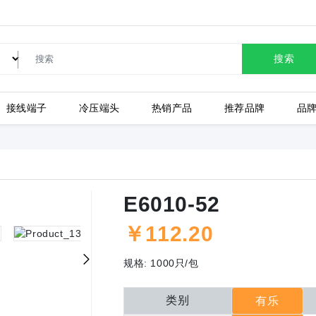
搜索
接线端子
冷压端头
热销产品
推荐品牌
品
LC80-2.54-10P-130-00A
E6010-52
￥
112.20
上海有乐
上
规格:
1000只/包
类别
有乐