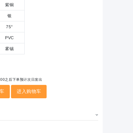
紫铜
银
75°
PVC
雾锡
5:00之后下单预计次日发出
车
进入购物车