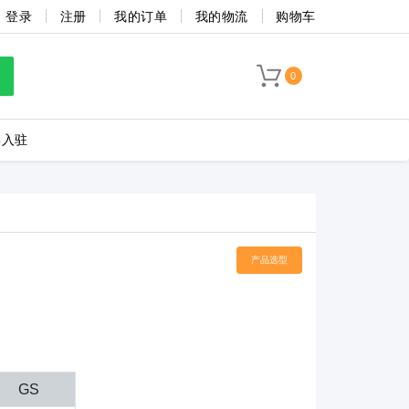
登录
注册
我的订单
我的物流
购物车
0
牌入驻
LC8-3.5-4P-130-00A
产品选型
海联捷
菲尼克斯
GS