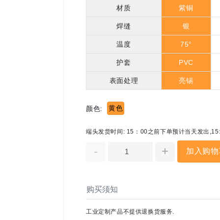
材质
紫铜
焊缝
银
温度
75°
护套
PVC
表面处理
亮锡
黄色
颜色:
端头发货时间: 15：00之前下单预计当天发出,1
-
+
加入购物
购买须知
工业定制产品不提供退换货服务.