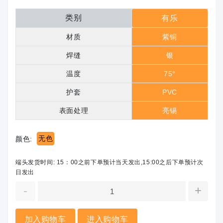
类别
有乐
材质
紫铜
焊缝
银
温度
75°
护套
PVC
表面处理
亮锡
无色
颜色:
端头发货时间: 15：00之前下单预计当天发出,15:00之后下单预计次
日发出
-
+
加入购物车
进入购物车