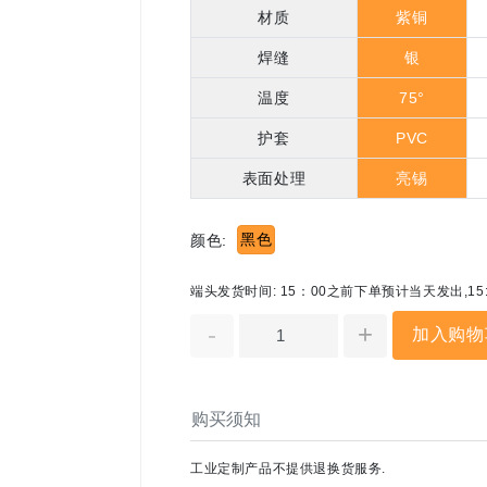
材质
紫铜
焊缝
银
温度
75°
护套
PVC
表面处理
亮锡
黑色
颜色:
端头发货时间: 15：00之前下单预计当天发出,1
-
+
加入购物
购买须知
工业定制产品不提供退换货服务.