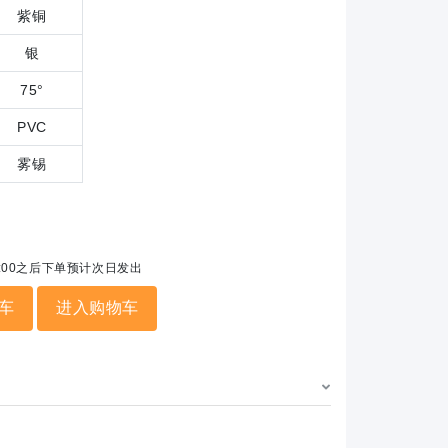
紫铜
银
75°
PVC
雾锡
5:00之后下单预计次日发出
车
进入购物车