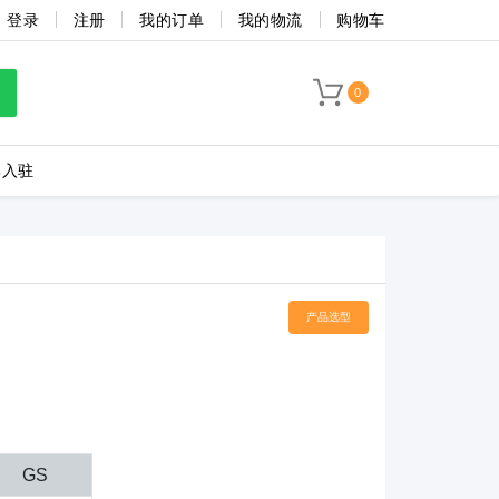
登录
注册
我的订单
我的物流
购物车
0
牌入驻
LC8-3.5-4P-130-00A
产品选型
海联捷
菲尼克斯
GS