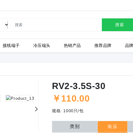
搜索
接线端子
冷压端头
热销产品
推荐品牌
品
LC80-2.54-10P-130-00A
RV2-3.5S-30
￥
110.00
上海有乐
上
规格:
1000只/包
类别
有乐