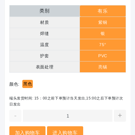
类别
有乐
材质
紫铜
焊缝
银
温度
75°
护套
PVC
表面处理
亮锡
黑色
颜色:
端头发货时间: 15：00之前下单预计当天发出,15:00之后下单预计次
日发出
-
+
加入购物车
进入购物车