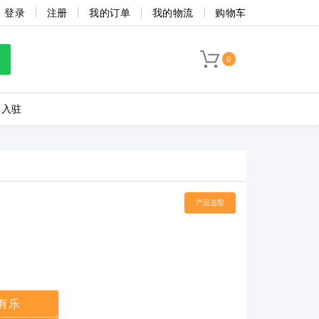
登录
注册
我的订单
我的物流
购物车
0
牌入驻
LC8-3.5-4P-130-00A
产品选型
海联捷
菲尼克斯
有乐