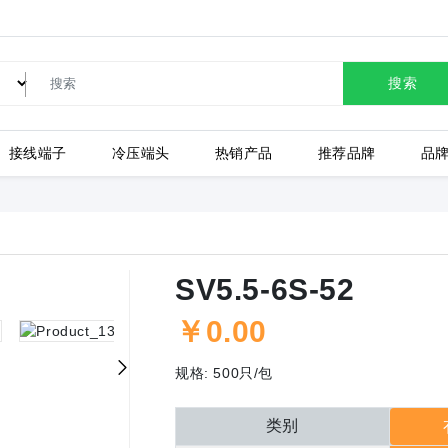
搜索
接线端子
冷压端头
热销产品
推荐品牌
品
LC80-2.54-10P-130-00A
SV5.5-6S-52
￥
0.00
上海有乐
上
规格:
500只/包
类别