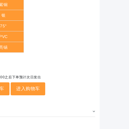
紫铜
银
75°
PVC
亮锡
5:00之后下单预计次日发出
车
进入购物车