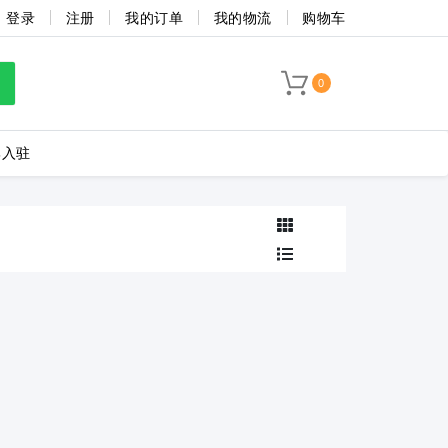
登录
注册
我的订单
我的物流
购物车
0
牌入驻
LC8-3.5-4P-130-00A
海联捷
菲尼克斯