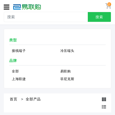
0
导
航
搜索
首页
类型
接线端子
接线端子
冷压端头
冷压端头
品牌
联系我们
全部
易联购
用户中心
上海联捷
菲尼克斯
首页
全部产品