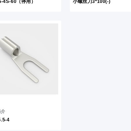
.5-4S-60（停用）
小螺丝刀3*100(-)
简介
.5-4