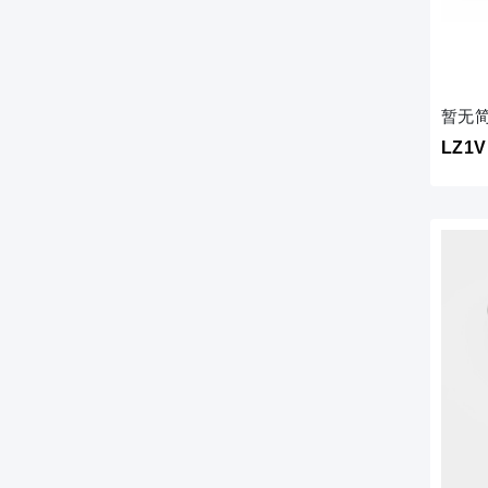
暂无
LZ1V