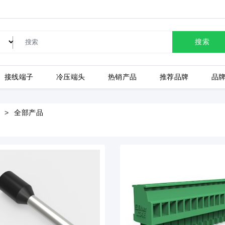
搜索
接线端子
冷压端头
热销产品
推荐品牌
品
LC80-2.54-10P-130-00A
全部产品
上海有乐
上