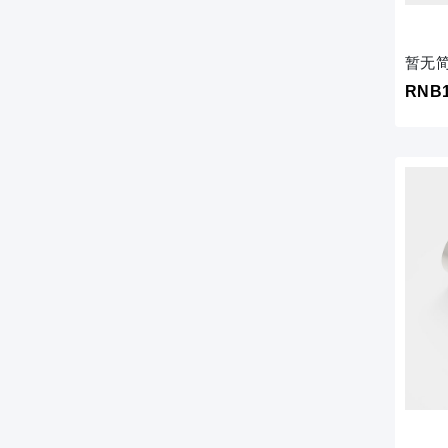
暂无
RNB1