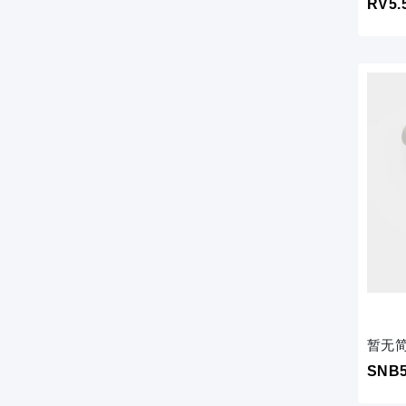
RV5
暂无
SNB5