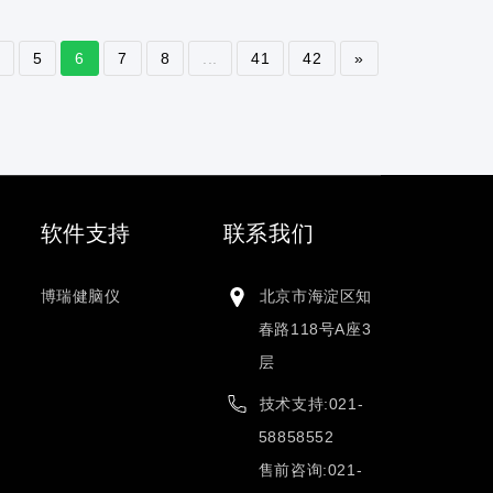
5
6
7
8
...
41
42
»
软件支持
联系我们
博瑞健脑仪
北京市海淀区知
春路118号A座3
层
技术支持:021-
58858552
售前咨询:021-