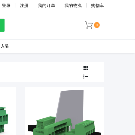
登录
注册
我的订单
我的物流
购物车
0
牌入驻
LC8-3.5-4P-130-00A
海联捷
菲尼克斯