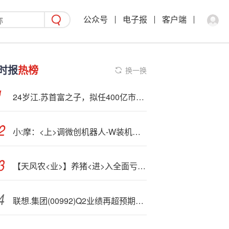
公众号
电子报
客户端
时报
热榜
换一换
24岁江.苏首富之子，拟任400亿市值公司董事
小:摩：<上>调微创机器人-W装机量预测 目标价升至42港元
【天风农<业>】养猪<进>入全面亏损，后市如何解读？
联想.集团(00992)Q2业绩再超预期：AI营收占比达三成