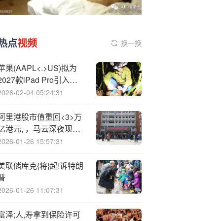
热点
视频
换一换
苹果(AAPL<.>US)拟为
2027款iPad Pro引入
iPhone 17 Pro同款散热
2026-02-04 05:24:31
系统
阿里港股市值重回<3>万
亿港元, ，马云深夜现身
阿里园区酒吧
2026-01-26 15:57:31
美联储库克{将}起!诉特朗
普
2026-01-26 11:07:31
富泽;人,寿拿到保险许可