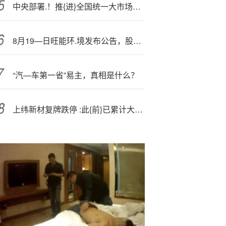
中央部署.！推{进}全国统一大市场建设！
8月19—日旺能环.境发布公告，股东增持77.1万股
“汽—车第一省”易主，真相是什么？
上纬新材复牌跌停 :此{前}已累计大涨近16倍