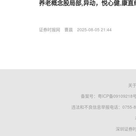
养老概念股局部,异动，悦心健.康直
证券时报网
曹晨
2025-08-05 21:44
关
备案号：
粤ICP备09109218
违法和不良信息举报电话：0755-83
深圳证券