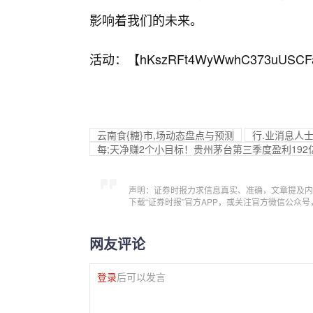
影响着我们的未来。
活动：【
hKszRFt4WyWwhC373uUSCF
云南食{糖}市,场动态盘点与预测
行.业消息人
每;天净赚2个小目标！贵州茅台第三季度盈利192
声明：证券时报力求信息真实、准确，文章提及内
下载“证券时报”官方APP，或关注官方微信公众
网友评论
登录
后可以发言