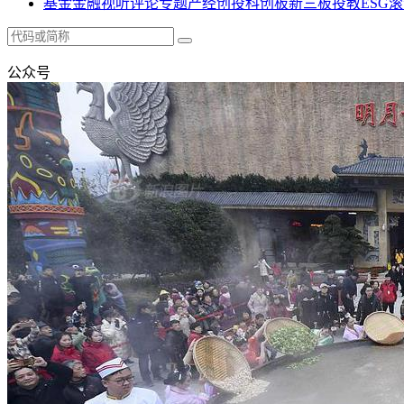
基金
金融
视听
评论
专题
产经
创投
科创板
新三板
投教
ESG
滚
公众号