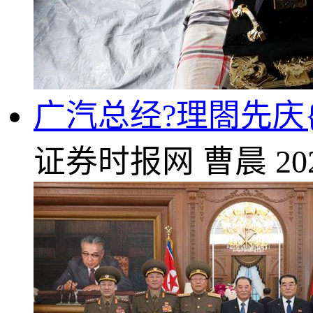
广汽总经?理閤先庆
证券时报网
曹晨
20