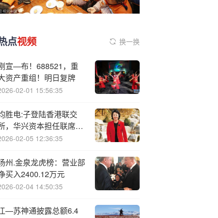
热点
视频
换一换
刚宣—布！688521，重
大资产重组！明日复牌
2026-02-01 15:56:35
均胜电:子登陆香港联交
所，华兴资本担任联席账
簿管理人
2026-02-05 12:36:35
扬州.金泉龙虎榜：营业部
净买入2400.12万元
2026-02-04 14:50:35
江—苏神通披露总额6.4