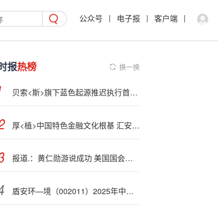
公众号
电子报
客户端
时报
热榜
换一换
贝索<斯>旗下蓝色起源推迟执行首次NASA任务的火箭发射
厚<植>中国特色金融文化根基 汇安基金积极践行“五要五不”原则 以硬核文化软实力 筑牢高质量发展堤坝
报道.：黄仁勋游说成功 美国国会将否决AI芯片出口法案
盾安环—境（002011）2025年中报简析：营收净利润同比双双增长，公司应收账款体量较大