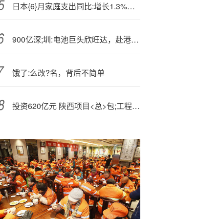
日本{6}月家庭支出同比:增长1.3%，低于预期
900亿深;圳:电池巨头欣旺达，赴港再战IPO
饿了:么改?名，背后不简单
投资620亿元 陕西项目<总>包;工程中标