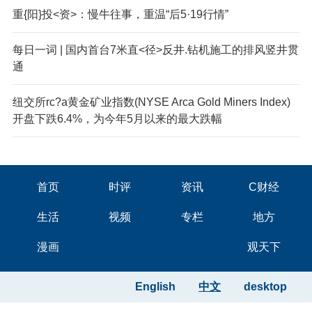
重{阳}投<资>：慢牛往事，重温“后5·19行情”
每日一词 | 国内首台7米直<径>反井.钻机施工的排风竖井贯
通
纽交所
rc?a黄金矿业指数(NYSE Arca Gold Miners Index)
开盘下跌6.4%，为今年5月以来的最大跌幅
首页
时评
资讯
C财经
生活
视频
专栏
地方
漫画
观天下
English
中文
desktop