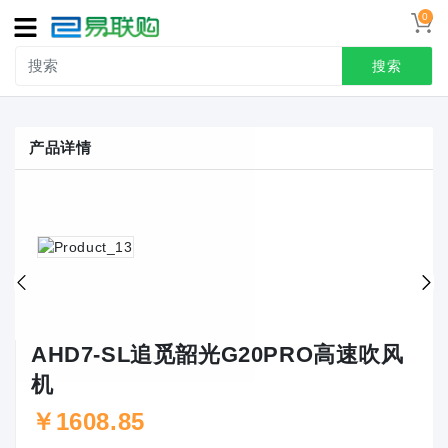
0
导
航
搜索
首页
产品详情
接线端子
冷压端头
联系我们
用户中心
AHD7-SL追觅韶光G20PRO高速吹风
机
￥1608.85