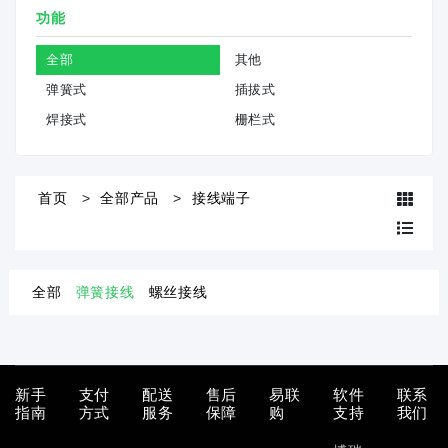
功能
全部
其他
弹簧式
插拔式
焊接式
栅栏式
首页
全部产品
接线端子
全部
弹簧接线
螺丝接线
新手
支付
配送
售后
易联
软件
联系
指南
方式
服务
保障
购
支持
我们