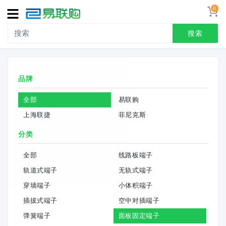
0
导
航
搜索
首页
品牌
接线端子
全部
易联购
冷压端头
上海联捷
菲尼克斯
联系我们
分类
用户中心
全部
线路板端子
轨道式端子
无轨式端子
穿墙端子
小体积端子
插拔式端子
空中对插端子
弹簧端子
面板固定端子