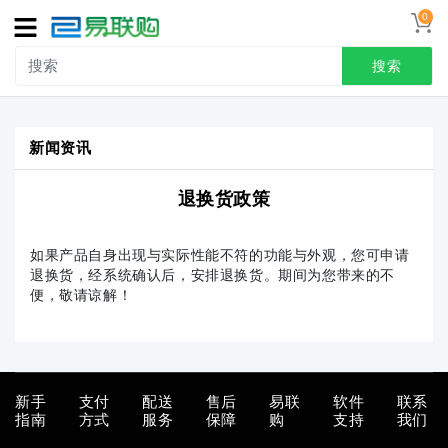
0
导
航
搜索
首页
新闻资讯
接线端子
退换货政策
冷压端头
联系我们
如果产品自身出现与实际性能不符的功能与外观，您可申请
退换货，经系统确认后，安排退换货。期间为您带来的不
用户中心
便，敬请谅解！
新手
支付
配送
售后
易联
软件
联系
指南
方式
服务
保障
购
支持
我们