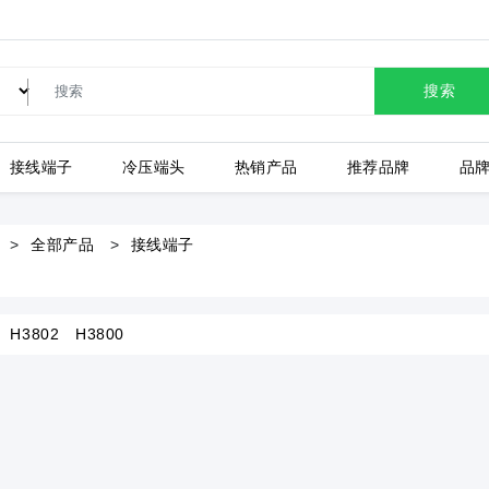
搜索
接线端子
冷压端头
热销产品
推荐品牌
品
LC80-2.54-10P-130-00A
全部产品
接线端子
H3802
H3800
上海有乐
上