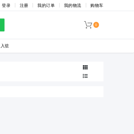
登录
注册
我的订单
我的物流
购物车
0
牌入驻
LC8-3.5-4P-130-00A
海联捷
菲尼克斯