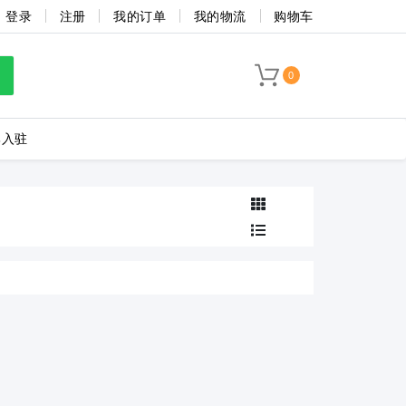
登录
注册
我的订单
我的物流
购物车
0
牌入驻
LC8-3.5-4P-130-00A
海联捷
菲尼克斯