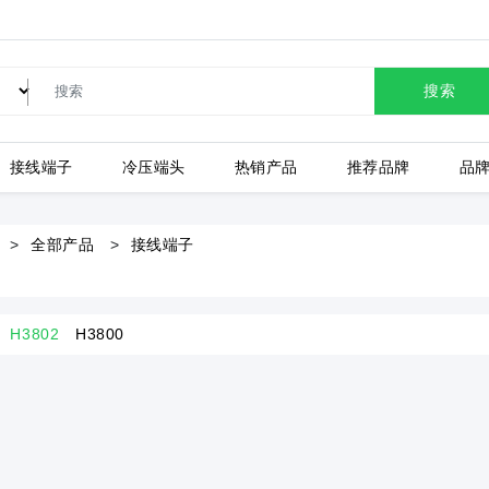
搜索
接线端子
冷压端头
热销产品
推荐品牌
品
LC80-2.54-10P-130-00A
全部产品
接线端子
H3802
H3800
上海有乐
上