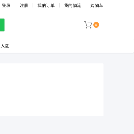
登录
注册
我的订单
我的物流
购物车
0
牌入驻
LC8-3.5-4P-130-00A
海联捷
菲尼克斯