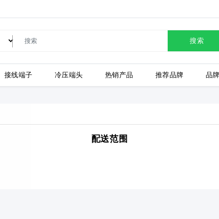
搜索
接线端子
冷压端头
热销产品
推荐品牌
品
LC80-2.54-10P-130-00A
配送范围
上海有乐
上