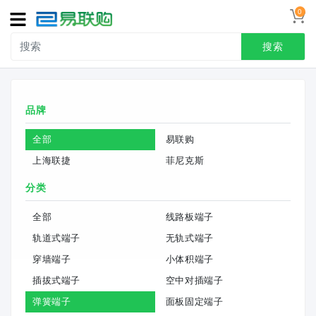
0
导
航
搜索
首页
品牌
接线端子
全部
易联购
冷压端头
上海联捷
菲尼克斯
联系我们
分类
用户中心
全部
线路板端子
轨道式端子
无轨式端子
穿墙端子
小体积端子
插拔式端子
空中对插端子
弹簧端子
面板固定端子