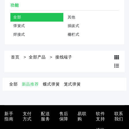
功能
全部
其他
弹簧式
插拔式
焊接式
栅栏式
首页
全部产品
接线端子
全部
新品推荐
蝶式弹簧
笼式弹簧
新手
支付
配送
售后
易联
软件
联系
指南
方式
服务
保障
购
支持
我们