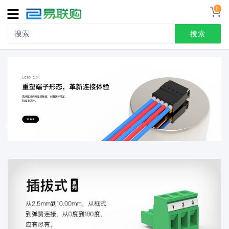
0
导
航
搜索
首页
接线端子
冷压端头
联系我们
用户中心