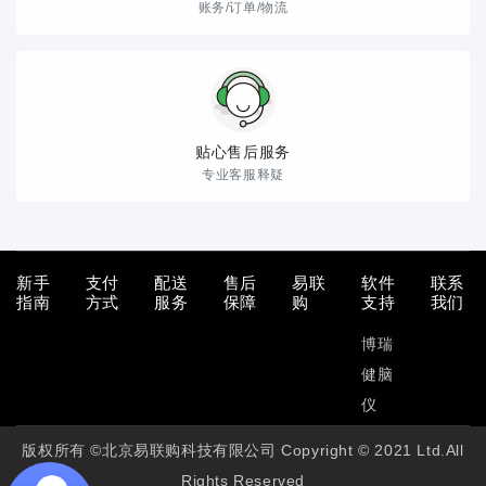
账务/订单/物流
贴心售后服务
专业客服释疑
新手
支付
配送
售后
易联
软件
联系
指南
方式
服务
保障
购
支持
我们
博瑞
健脑
仪
版权所有 ©北京易联购科技有限公司 Copyright © 2021 Ltd.All
Rights Reserved